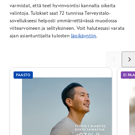
varmistat, että teet hyvinvointisi kannalta oikeita
valintoja. Tulokset saat 72 tunnissa Terveystalo-
sovellukseesi helposti ymmärrettävässä muodossa
viitearvoineen ja selityksineen. Voit halutessasi varata
ajan asiantuntijalta tulosten
läpikäyntiin
.
Liu'uta
Liu'u
vasemmalle
oikea
PAASTO
EI PA