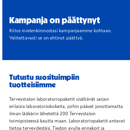
Kampanja on päättynyt
Kiitos mielenkiinnostasi kampanjaamme kohtaan.
Valitettavasti se on ehtinyt päättyä.
Tutustu suosituimpiin
tuotteisiimme
Terveystalon laboratoriopaketit sisältävät sarjan
erilaisia laboratoriokokeita, joihin pääset jonottamatta
ilman lääkärin lähetettä 200 Terveystalon
toimipisteessä kautta maan. Laboratoriopaketit antavat
tietoa terveydestäsi. Tiedon avulla ennakoit ja