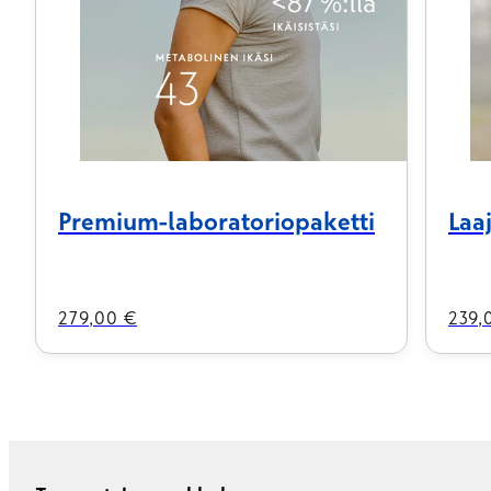
Premium-laboratoriopaketti
Laa
Hinta
Hint
279,00 €
239,